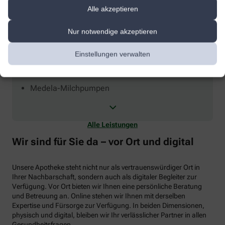
Alle akzeptieren
Unsere Leistungen
Nur notwendige akzeptieren
Einstellungen verwalten
Verleih
Medela-Milchpumpen
Alle Leistungen
Wir sind für Sie da – vor Ort und digital
Unsere Apotheke steht nicht nur als vertrauenswürdiger Ort in
Ihrer Nachbarschaft, sondern auch als digitaler Begleiter zur
Verfügung. Vor Ort bieten wir Ihnen eine persönliche Beratung
und Betreuung an. Online stehen wir Ihnen mit derselben
Expertise und Fürsorge zur Verfügung. In beiden Dimensionen,
physisch und digital, bleiben wir Ihr verlässlicher Partner in allen
Gesundheitsfragen.