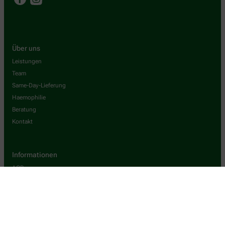
Über uns
Leistungen
Team
Same-Day-Lieferung
Haemophilie
Beratung
Kontakt
Informationen
AGB
Datenschutz
Impressum
Barrierefreiheitserklärung