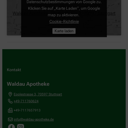
Datenschutzbestimmungen von Google zu.
Klicken Sie auf „Karte Laden“, um Google
Waldau Apotheke, Epplestrasse 3, 70597 Stuttgart
map zu aktivieren.
Cookie-Richtlinie
Karte laden
Kontakt
Waldau Apotheke
Epplestrasse 3
,
70597
Stuttgart
+49-711760624
+49-7117657913
info@waldau-apotheke.de