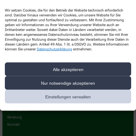
Waldau Apotheke
Wir setzen Cookies, die für den Betrieb der Website technisch erforderlich
sind. Darüber hinaus verwenden wir Cookies, um unsere Website für Sie
Epplestrasse 3
,
70597
Stuttgart
optimal zu gestalten und fortlaufend zu verbessern. Mit Ihrer Zustimmung
+49-711760624
geben wir Informationen zu Ihrer Verwendung unserer Website auch an
Drittanbieter weiter. Soweit dabei Daten in Ländern verarbeitet werden, in
+49-7117657913
denen kein angemessenes Datenschutzniveau besteht, stimmen Sie mit Ihrer
Einwilligung zur Nutzung dieser Dienste auch der Verarbeitung Ihrer Daten in
info@waldau-apotheke.de
diesen Ländern gem. Artikel 49 Abs. 1 lit. a DSGVO zu. Weitere Informationen
können Sie unserer
Datenschutzerklärung
entnehmen.
Alle akzeptieren
Über uns
Nur notwendige akzeptieren
Leistungen
Team
Einstellungen verwalten
Same-Day-Lieferung
Haemophilie
Beratung
Kontakt