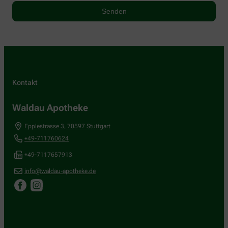
Kontakt
Waldau Apotheke
Epplestrasse 3
,
70597
Stuttgart
+49-711760624
+49-7117657913
info@waldau-apotheke.de