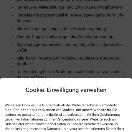
Individuelle Weiterbildungs- und Entwicklungsmöglichkeiten
Flexibles Arbeitszeitmodell für eine ausgewogene Work-Life-
Balance
Moderne und gut ausgestattete Arbeitsumgebung
Zentrale Lage mit hervorragender Verkehrsanbindung
Regelmäßige Teamevents und -ausflüge für ein starkes Wir-
Gefühl
Mitarbeiter-Rabatte auf Produkte und Dienstleistungen der
Apotheke
Unterstützung bei der Wohnungssuche oder Umzugskosten
(falls zutreffend)
Fortschrittliche Digitalisierungs- und Technologiestrategie
Cookie-Einwilligung verwalten
Gesundheits- und Fitnessangebote zur Stärkung des
körperlichen Wohlbefindens
Wir setzen Cookies, die für den Betrieb der Website technisch erforderlich
sind. Darüber hinaus verwenden wir Cookies, um unsere Website für Sie
So können Sie sich bewerben
optimal zu gestalten und fortlaufend zu verbessern. Mit Ihrer Zustimmung
geben wir Informationen zu Ihrer Verwendung unserer Website auch an
Drittanbieter weiter. Soweit dabei Daten in Ländern verarbeitet werden, in
denen kein angemessenes Datenschutzniveau besteht, stimmen Sie mit Ihrer
E-Mail