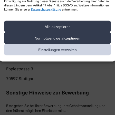
Einwilligung zur Nutzung dieser Dienste auch der Verarbeitung Ihrer Daten in
diesen Ländern gem. Artikel 49 Abs. 1 lit. a DSGVO zu. Weitere Informationen
info@waldau-apotheke.de
können Sie unserer
Datenschutzerklärung
entnehmen.
Telefon
+49-711760624
Alle akzeptieren
Post
Nur notwendige akzeptieren
Waldau Apotheke
Einstellungen verwalten
Konstantinos Pitsioras
Epplestrasse 3
70597
Stuttgart
Sonstige Hinweise zur Bewerbung
Bitte geben Sie bei Ihrer Bewerbung Ihre Gehaltsvorstellung und
den frühest möglichen Eintrittstermin an.